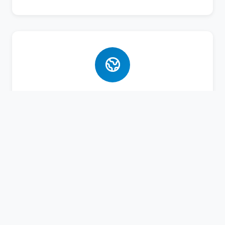
Bahasa Asing
Pembelajaran Bahasa Arab dan Inggris aktif
untuk bekal masa depan santri